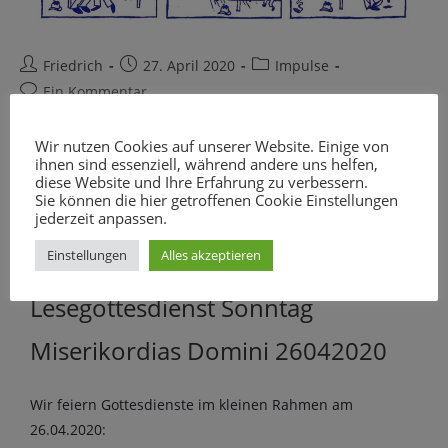
Friedrich
27. April 2020
Impulse
Ein Kommentar
Wir nutzen Cookies auf unserer Website. Einige von
ihnen sind essenziell, während andere uns helfen,
diese Website und Ihre Erfahrung zu verbessern.
Sie können die hier getroffenen Cookie Einstellungen
Lesegottesdienst am Sonntag
jederzeit anpassen.
Miserikordias Domini 26.04.2020
Einstellungen
Alles akzeptieren
Lese
gottesdienst Sonntag
Miserikordias Domini 26042020
Wir feiern Gottesdienste im kleinen Rahmen am
26.04.2020: