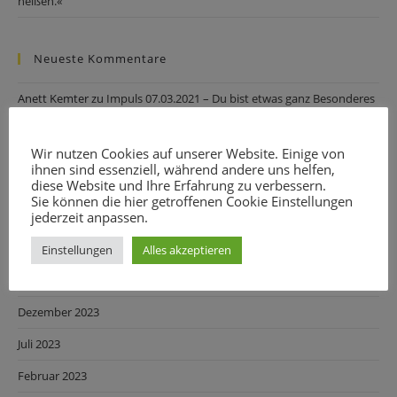
heißen.«
Neueste Kommentare
Anett Kemter
zu
Impuls 07.03.2021 – Du bist etwas ganz Besonderes
Marianne Creutz
zu
Impuls 07.03.2021 – Du bist etwas ganz
Besonderes
Wir nutzen Cookies auf unserer Website. Einige von
ihnen sind essenziell, während andere uns helfen,
Mo
zu
Impuls 27.04.2020 Gewaltverzicht
diese Website und Ihre Erfahrung zu verbessern.
Sie können die hier getroffenen Cookie Einstellungen
jederzeit anpassen.
Archiv
Einstellungen
Alles akzeptieren
März 2025
Dezember 2023
Juli 2023
Februar 2023