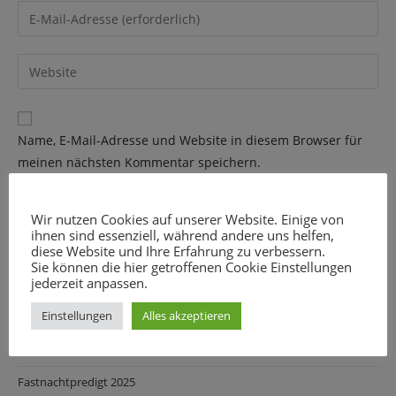
Namen
Gib
oder
deine
Benutzernamen
E-
Gib
zum
Mail-
deine
Kommentieren
Adresse
Website-
ein
zum
URL
Name, E-Mail-Adresse und Website in diesem Browser für
Kommentieren
ein
meinen nächsten Kommentar speichern.
ein
(optional)
Wir nutzen Cookies auf unserer Website. Einige von
ihnen sind essenziell, während andere uns helfen,
diese Website und Ihre Erfahrung zu verbessern.
Sie können die hier getroffenen Cookie Einstellungen
jederzeit anpassen.
Einstellungen
Alles akzeptieren
Neueste Beiträge
Fastnachtpredigt 2025