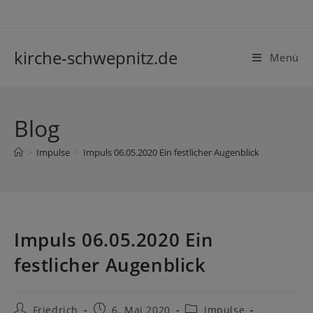
Zum
Inhalt
springen
kirche-schwepnitz.de
Menü
Blog
>
Impulse
>
Impuls 06.05.2020 Ein festlicher Augenblick
Impuls 06.05.2020 Ein
festlicher Augenblick
Beitrags-
Beitrag
Beitrags-
Friedrich
6. Mai 2020
Impulse