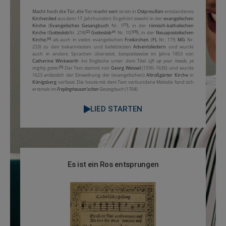
Macht hoch die Tür, die Tor macht weit
ist ein in
Ostpreußen
entstandenes
Kirchenlied
aus dem 17. Jahrhundert. Es gehört sowohl in der
evangelischen
[1]
Kirche
(
Evangelisches Gesangbuch
Nr. 1
), in der
römisch-katholischen
[2]
alt
[3]
Kirche
(
Gotteslob
Nr. 218;
Gotteslob
Nr. 107
), in der
Neuapostolischen
[4]
Kirche
,
als auch in vielen evangelischen
Freikirchen
(
FL
Nr. 179,
MG
Nr.
233) zu den bekanntesten und beliebtesten
Adventsliedern
und wurde
auch in andere Sprachen übersetzt, beispielsweise im Jahre 1853 von
Catherine Winkworth
ins Englische unter dem Titel
Lift up your heads, ye
[5]
mighty gates
.
Der Text stammt von
Georg Weissel
(1590–1635) und wurde
1623 anlässlich der Einweihung der (evangelischen)
Altroßgärter Kirche
in
Königsberg
verfasst. Die heute mit dem Text verbundene Melodie fand sich
erstmals im
Freylinghausen’schen
Gesangbuch
(1704)
LIED STARTEN
Es ist ein Ros entsprungen