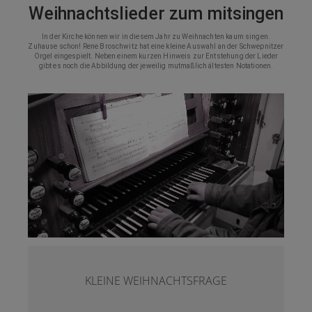
Weihnachtslieder zum mitsingen
In der Kirche können wir in diesem Jahr zu Weihnachten kaum singen.
Zuhause schon! Rene Broschwitz hat eine kleine Auswahl an der Schwepnitzer
Orgel eingespielt. Neben einem kurzen Hinweis zur Entstehung der Lieder
gibt es noch die Abbildung der jeweilig mutmaßlich ältesten Notationen.
Schreibt doch mal in die Kommentare!
KLEINE WEIHNACHTSFRAGE
WELCHES LIED SPIELT RENE´ HIER?