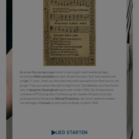
Es ist ein Ros entsprungen
ist ein ursprünglich wohl zweistrophiges,
kirchliches
Weihnachtslied
aus dem 16. Jahrhundert. Sein Text bezieht sich
auf
Jes
11,1a
: „Doch aus dem Baumstumpf Isais wächst ein Reis hervor, ein
EU
junger Trieb aus seinen Wurzeln bringt Frucht“. Die Melodie zum Text findet
sich im
Speyerer Gesangbuch
(gedruckt in Köln 1599). Der Komponist ist
[1]
unbekannt.
Die populäre Textfassung der zweiten Strophe schuf der
protestantische Komponist
Michael Praetorius
, der einen weitverbreiteten
vierstimmigen
Chorsatz
zu dem Lied verfasste, im Jahre 1609.
LIED STARTEN