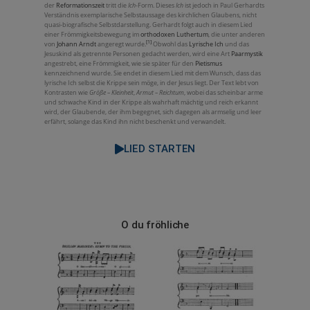
der
Reformationszeit
tritt die
Ich
-Form. Dieses
Ich
ist jedoch in Paul Gerhardts
Verständnis exemplarische Selbstaussage des kirchlichen Glaubens, nicht
quasi-biografische Selbstdarstellung. Gerhardt folgt auch in diesem Lied
einer Frömmigkeitsbewegung im
orthodoxen Luthertum
, die unter anderen
[1]
von
Johann Arndt
angeregt wurde.
Obwohl das
Lyrische Ich
und das
Jesuskind als getrennte Personen gedacht werden, wird eine Art
Paarmystik
angestrebt, eine Frömmigkeit, wie sie später für den
Pietismus
kennzeichnend wurde. Sie endet in diesem Lied mit dem Wunsch, dass das
lyrische Ich selbst die Krippe sein möge, in der Jesus liegt. Der Text lebt von
Kontrasten wie
Größe – Kleinheit
,
Armut – Reichtum
, wobei das scheinbar arme
und schwache Kind in der Krippe als wahrhaft mächtig und reich erkannt
wird, der Glaubende, der ihm begegnet, sich dagegen als armselig und leer
erfährt, solange das Kind ihn nicht beschenkt und verwandelt.
LIED STARTEN
O du fröhliche