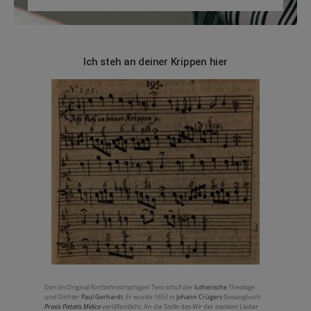
Ich steh an deiner Krippen hier
Den im Original fünfzehnstrophigen Text schuf der
lutherische
Theologe
und Dichter
Paul Gerhardt
. Er wurde 1653 in
Johann Crügers
Gesangbuch
Praxis Pietatis Melica
veröffentlicht. An die Stelle des
Wir
der meisten Lieder