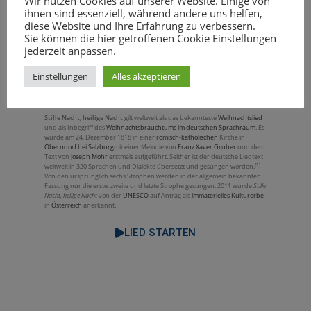
Wir nutzen Cookies auf unserer Website. Einige von
ihnen sind essenziell, während andere uns helfen,
diese Website und Ihre Erfahrung zu verbessern.
Sie können die hier getroffenen Cookie Einstellungen
jederzeit anpassen.
Einstellungen
Alles akzeptieren
Stille Nacht, heilige Nacht
gilt weltweit als das bekannteste
Weihnachtslied
und als Inbegriff des
Weihnachtsbrauchtums im deutschen Sprachraum
. Es
wurde am 24. Dezember 1818 in einer
römisch-katholischen
Kirche in
Oberndorf bei Salzburg
mit einer Melodie von
Franz Xaver Gruber
und dem
Text von
Joseph Mohr
erstmals aufgeführt. Seither ist der deutsche Liedtext
[1]
weltweit in 320 Sprachen und Dialekte übersetzt und gesungen worden.
Von den ursprünglich sechs Strophen werden in der allgemein bekannten
Fassung nur die erste, zweite und letzte Strophe gesungen. 2011 wurde
Stille
Nacht, heilige Nacht
von der
UNESCO
auf Antrag als
immaterielles Kulturerbe
in
Österreich
anerkannt.
LIED STARTEN