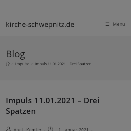
Zum
Inhalt
springen
kirche-schwepnitz.de
Menü
Blog
>
Impulse
>
Impuls 11.01.2021 – Drei Spatzen
Impuls 11.01.2021 – Drei
Spatzen
Beitrags-
Beitrag
Anett Kemter
11. Januar 2021