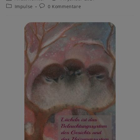
Autor:
veröffentlicht:
Beitrags-
Beitrags-
Impulse
0 Kommentare
Kategorie:
Kommentare: