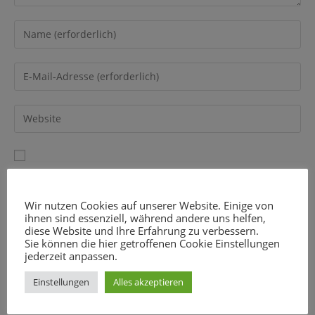
Gib
deinen
Namen
Gib
oder
deine
Benutzernamen
E-
Gib
zum
Mail-
deine
Kommentieren
Adresse
Website-
ein
zum
URL
Name, E-Mail-Adresse und Website in diesem Browser für
Kommentieren
ein
meinen nächsten Kommentar speichern.
ein
(optional)
Wir nutzen Cookies auf unserer Website. Einige von
ihnen sind essenziell, während andere uns helfen,
diese Website und Ihre Erfahrung zu verbessern.
Sie können die hier getroffenen Cookie Einstellungen
jederzeit anpassen.
Einstellungen
Alles akzeptieren