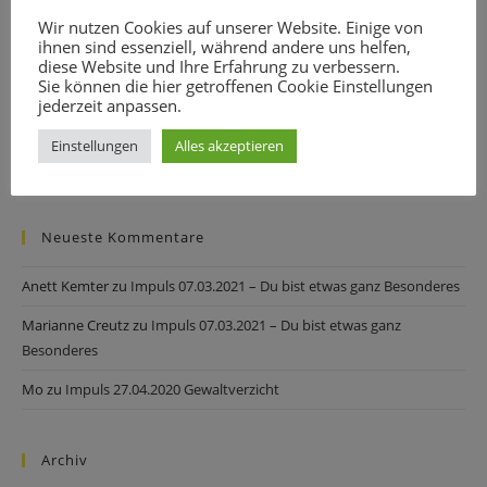
Weihnachtspredigt 2023
Wir nutzen Cookies auf unserer Website. Einige von
ihnen sind essenziell, während andere uns helfen,
Sommersegen
diese Website und Ihre Erfahrung zu verbessern.
Sie können die hier getroffenen Cookie Einstellungen
Bischof Bilz zum Krieg in der Ukraine
jederzeit anpassen.
»Selig sind, die Frieden stiften, denn sie werden Gottes Kinder
Einstellungen
Alles akzeptieren
heißen.«
Neueste Kommentare
Anett Kemter
zu
Impuls 07.03.2021 – Du bist etwas ganz Besonderes
Marianne Creutz
zu
Impuls 07.03.2021 – Du bist etwas ganz
Besonderes
Mo
zu
Impuls 27.04.2020 Gewaltverzicht
Archiv